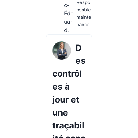
Respo
c-
nsable
Édo
mainte
uar
nance
d,
D
es
contrôl
es à
jour et
une
traçabil