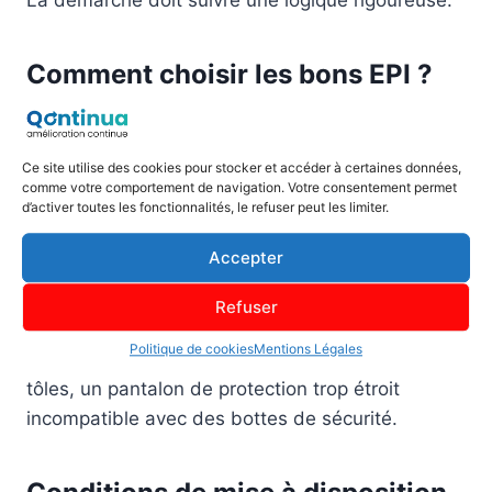
Comment choisir les bons EPI ?
Le point de départ est toujours l’évaluation des
risques de la situation de travail : nature du
Ce site utilise des cookies pour stocker et accéder à certaines données,
risque, fréquence d’exposition, intensité. Vient
comme votre comportement de navigation. Votre consentement permet
ensuite la sélection d’un EPI approprié au risque,
d’activer toutes les fonctionnalités, le refuser peut les limiter.
adapté à la morphologie du travailleur et
Accepter
compatible avec les autres équipements portés
simultanément. Une combinaison d’EPI mal
Refuser
pensée peut créer de nouveaux risques : des
Politique de cookies
Mentions Légales
gants anti-coupures glissants qui font chuter des
tôles, un pantalon de protection trop étroit
incompatible avec des bottes de sécurité.