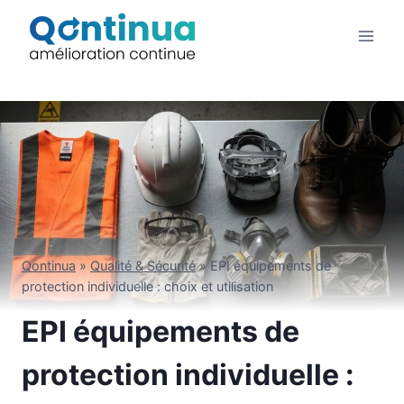
Aller
au
contenu
Qontinua
»
Qualité & Sécurité
»
EPI équipements de
protection individuelle : choix et utilisation
EPI équipements de
protection individuelle :