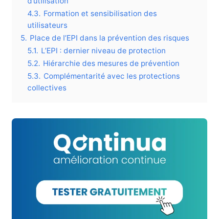
d’utilisation
4.3.
Formation et sensibilisation des
utilisateurs
5.
Place de l’EPI dans la prévention des risques
5.1.
L’EPI : dernier niveau de protection
5.2.
Hiérarchie des mesures de prévention
5.3.
Complémentarité avec les protections
collectives