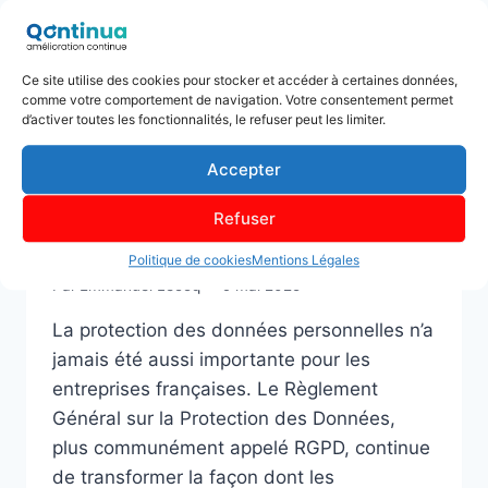
PROTECTION DES DONNÉES
Ce site utilise des cookies pour stocker et accéder à certaines données,
Qu’est-ce que le RGPD ?
comme votre comportement de navigation. Votre consentement permet
d’activer toutes les fonctionnalités, le refuser peut les limiter.
Comprendre la
Accepter
réglementation sur la
Refuser
protection des données
Politique de cookies
Mentions Légales
Par
Emmanuel Lecoq
9 mai 2025
La protection des données personnelles n’a
jamais été aussi importante pour les
entreprises françaises. Le Règlement
Général sur la Protection des Données,
plus communément appelé RGPD, continue
de transformer la façon dont les