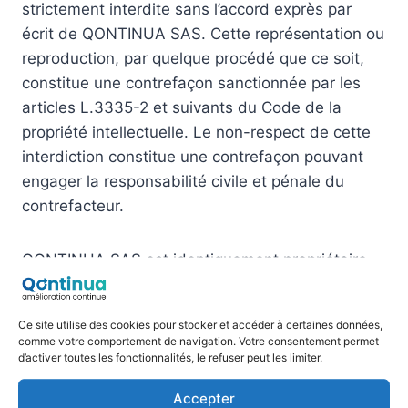
strictement interdite sans l’accord exprès par
écrit de QONTINUA SAS. Cette représentation ou
reproduction, par quelque procédé que ce soit,
constitue une contrefaçon sanctionnée par les
articles L.3335-2 et suivants du Code de la
propriété intellectuelle. Le non-respect de cette
interdiction constitue une contrefaçon pouvant
engager la responsabilité civile et pénale du
contrefacteur.
QONTINUA SAS est identiquement propriétaire
des « droits des producteurs de bases de
données » visés au Livre III, Titre IV, du Code de
Ce site utilise des cookies pour stocker et accéder à certaines données,
la Propriété Intellectuelle (loi n° 98-536 du 1er
comme votre comportement de navigation. Votre consentement permet
juillet 1998) relative aux droits d’auteur et aux
d’activer toutes les fonctionnalités, le refuser peut les limiter.
bases de données.
Accepter