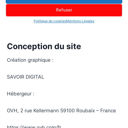
Pour toute demande d’information, veuillez nous
Refuser
contacter par courriel en vous rendant sur
Politique de cookies
Mentions Légales
la
page contact
Conception du site
Création graphique :
SAVOIR DIGITAL
Hébergeur :
OVH, 2 rue Kellermann 59100 Roubaix – France
https://www.ovh.com/fr