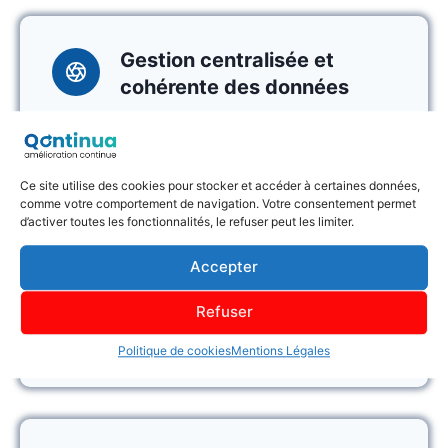
Gestion centralisée et
cohérente des données
Qontinua vous offre une vue
d’ensemble complète de tous les
traitements de données, des
Ce site utilise des cookies pour stocker et accéder à certaines données,
logiciels utilisés et des mesures
comme votre comportement de navigation. Votre consentement permet
d’activer toutes les fonctionnalités, le refuser peut les limiter.
de sécurisation mises en place,
vous permettant ainsi d’identifier
Accepter
rapidement les zones de risque,
Refuser
d’assurer une gestion efficace et
une conformité sans faille.
Politique de cookies
Mentions Légales