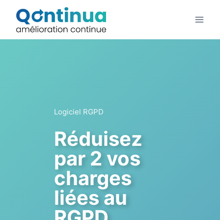
Aller
au
contenu
Logiciel RGPD
Réduisez
par 2 vos
charges
liées au
RGPD