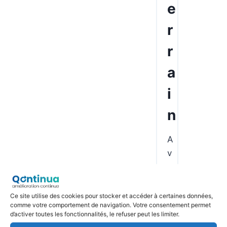
e
r
r
a
i
n
A
v
a
n
t
Ce site utilise des cookies pour stocker et accéder à certaines données,
comme votre comportement de navigation. Votre consentement permet
,
d’activer toutes les fonctionnalités, le refuser peut les limiter.
i