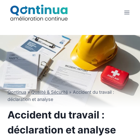
Aller
au
contenu
Qontinua
»
Qualité & Sécurité
»
Accident du travail :
déclaration et analyse
Accident du travail :
déclaration et analyse