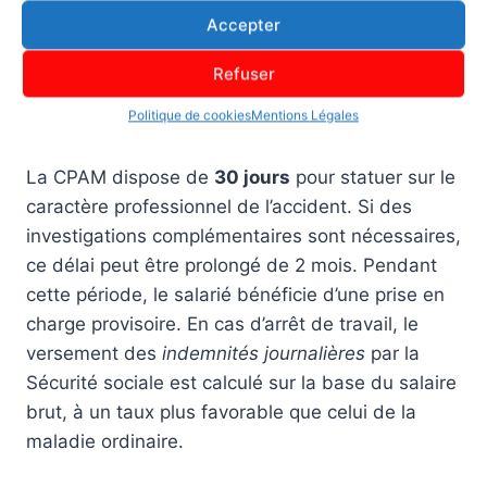
les lésions. Ce document est transmis à la CPAM.
Accepter
Refuser
L’instruction du dossier et les
Politique de cookies
Mentions Légales
délais
La CPAM dispose de
30 jours
pour statuer sur le
caractère professionnel de l’accident. Si des
investigations complémentaires sont nécessaires,
ce délai peut être prolongé de 2 mois. Pendant
cette période, le salarié bénéficie d’une prise en
charge provisoire. En cas d’arrêt de travail, le
versement des
indemnités journalières
par la
Sécurité sociale est calculé sur la base du salaire
brut, à un taux plus favorable que celui de la
maladie ordinaire.