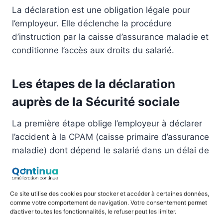
La déclaration est une obligation légale pour
l’employeur. Elle déclenche la procédure
d’instruction par la caisse d’assurance maladie et
conditionne l’accès aux droits du salarié.
Les étapes de la déclaration
auprès de la Sécurité sociale
La première étape oblige l’employeur à déclarer
l’accident à la CPAM (caisse primaire d’assurance
maladie) dont dépend le salarié dans un délai de
48 heures
, dimanches et jours fériés exclus. La
déclaration se fait via le formulaire Cerfa n°60-
3682 ou en ligne sur net-entreprises.fr. Le
Ce site utilise des cookies pour stocker et accéder à certaines données,
salarié, de son côté, doit consulter un médecin
comme votre comportement de navigation. Votre consentement permet
d’activer toutes les fonctionnalités, le refuser peut les limiter.
qui établit un certificat médical initial décrivant