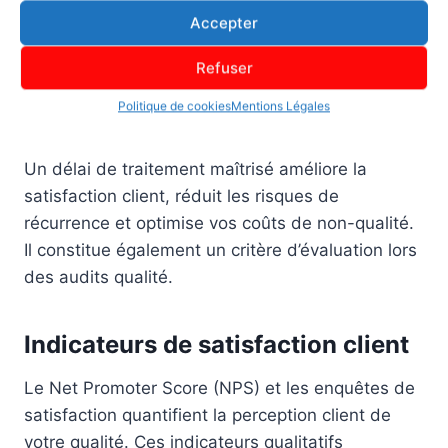
Cet indicateur mesure l’efficacité de votre
Accepter
système de gestion des écarts : détection,
analyse, action corrective et vérification
Refuser
d’efficacité. Il reflète l’agilité de votre organisation
Politique de cookies
Mentions Légales
face aux problèmes qualité.
Un délai de traitement maîtrisé améliore la
satisfaction client, réduit les risques de
récurrence et optimise vos coûts de non-qualité.
Il constitue également un critère d’évaluation lors
des audits qualité.
Indicateurs de satisfaction client
Le Net Promoter Score (NPS) et les enquêtes de
satisfaction quantifient la perception client de
votre qualité. Ces indicateurs qualitatifs