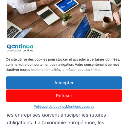
Ce site utilise des cookies pour stocker et accéder à certaines données,
comme votre comportement de navigation. Votre consentement permet
Anticiper les évolutions
d’activer toutes les fonctionnalités, le refuser peut les limiter.
réglementaires et
Accepter
technologiques
Refuser
Le paysage réglementaire évolue rapidement et
Politique de cookies
Mentions Légales
les entreprises doivent anticiper les futures
obligations. La taxonomie européenne, les