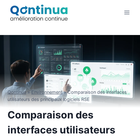
Aller
au
contenu
Qontinua
»
Environnement
»
Comparaison des interfaces
utilisateurs des principaux logiciels RSE
Comparaison des
interfaces utilisateurs