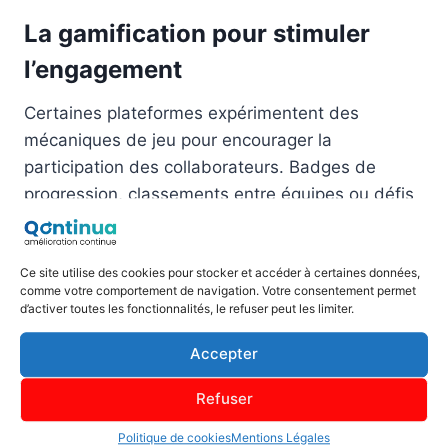
La gamification pour stimuler
l’engagement
Certaines plateformes expérimentent des
mécaniques de jeu pour encourager la
participation des collaborateurs. Badges de
progression, classements entre équipes ou défis
collectifs : ces éléments ludiques peuvent
dynamiser la collecte de données et sensibiliser
aux enjeux RSE.
Ce site utilise des cookies pour stocker et accéder à certaines données,
comme votre comportement de navigation. Votre consentement permet
d’activer toutes les fonctionnalités, le refuser peut les limiter.
Bien dosée, la gamification crée une émulation
Accepter
positive autour des objectifs de développement
durable. Elle s’avère particulièrement efficace
Refuser
pour impliquer les jeunes générations,
Politique de cookies
Mentions Légales
naturellement sensibles à ces codes.