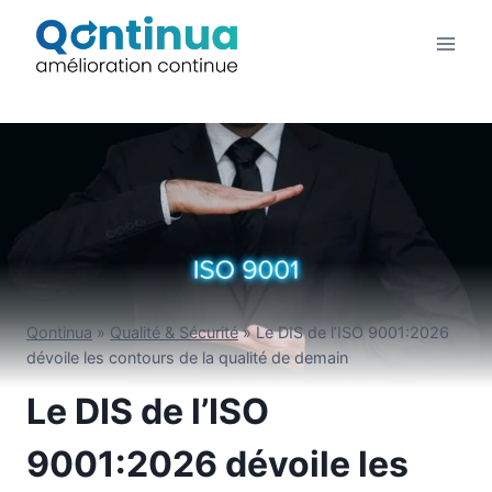
Aller
au
contenu
Qontinua
»
Qualité & Sécurité
»
Le DIS de l’ISO 9001:2026
dévoile les contours de la qualité de demain
Le DIS de l’ISO
9001:2026 dévoile les