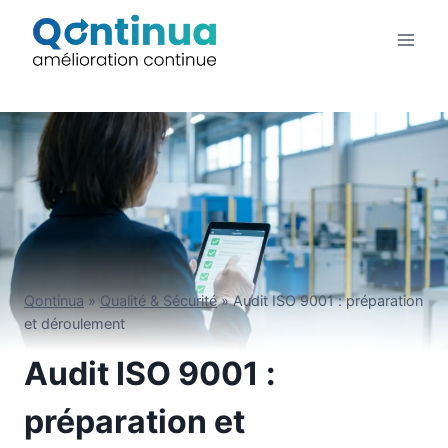
Aller
au
contenu
Qontinua
»
Qualité & Sécurité
»
Audit ISO 9001 : préparation
et déroulement
Audit ISO 9001 :
préparation et