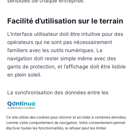
sensibles de chaque entreprise.
Facilité d’utilisation sur le terrain
L’interface utilisateur doit être intuitive pour des
opérateurs qui ne sont pas nécessairement
familiers avec les outils numériques. La
navigation doit rester simple même avec des
gants de protection, et l’affichage doit être lisible
en plein soleil.
La synchronisation des données entre les
appareils mobiles et le serveur central doit
fonctionner de manière transparente. Les
équipes doivent pouvoir travailler en mode
Ce site utilise des cookies pour stocker et accéder à certaines données,
comme votre comportement de navigation. Votre consentement permet
déconnecté et voir leurs saisies
d’activer toutes les fonctionnalités, le refuser peut les limiter.
automatiquement transmises dès le retour de la