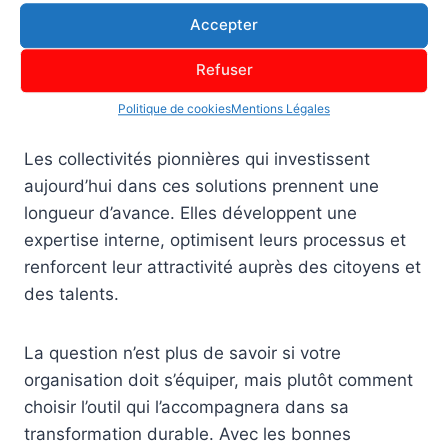
indéniablement par la digitalisation. Les outils
Accepter
évoluent rapidement, intégrant intelligence
Refuser
artificielle et analyses prédictives pour anticiper
les enjeux de demain.
Politique de cookies
Mentions Légales
Les collectivités pionnières qui investissent
aujourd’hui dans ces solutions prennent une
longueur d’avance. Elles développent une
expertise interne, optimisent leurs processus et
renforcent leur attractivité auprès des citoyens et
des talents.
La question n’est plus de savoir si votre
organisation doit s’équiper, mais plutôt comment
choisir l’outil qui l’accompagnera dans sa
transformation durable. Avec les bonnes