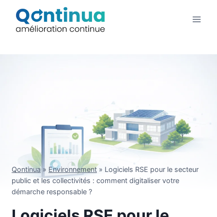
Aller
au
contenu
Qontinua
»
Environnement
»
Logiciels RSE pour le secteur
public et les collectivités : comment digitaliser votre
démarche responsable ?
Logiciels RSE pour le