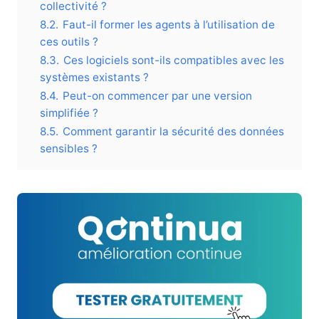
collectivité ?
8.2.
Faut-il former les agents à l’utilisation de
ces outils ?
8.3.
Ces logiciels sont-ils compatibles avec les
systèmes existants ?
8.4.
Peut-on commencer par une version
simplifiée ?
8.5.
Comment garantir la sécurité des données
sensibles ?