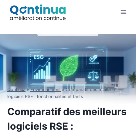
Aller
au
contenu
Qontinua
»
Environnement
»
Comparatif des meilleurs
logiciels RSE : fonctionnalités et tarifs
Comparatif des meilleurs
logiciels RSE :