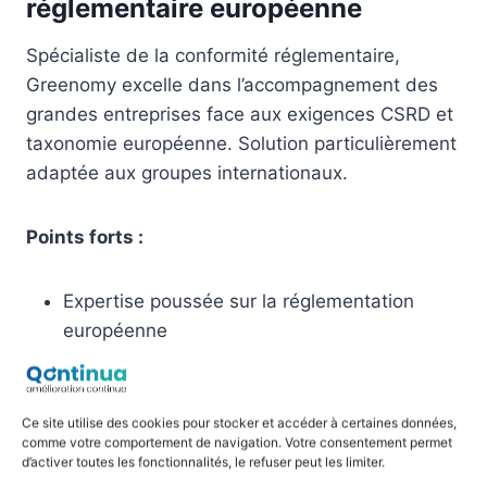
réglementaire européenne
Spécialiste de la conformité réglementaire,
Greenomy excelle dans l’accompagnement des
grandes entreprises face aux exigences CSRD et
taxonomie européenne. Solution particulièrement
adaptée aux groupes internationaux.
Points forts :
Expertise poussée sur la réglementation
européenne
Accompagnement juridique intégré
Gestion multi-pays avancée
Veille réglementaire automatisée
Ce site utilise des cookies pour stocker et accéder à certaines données,
comme votre comportement de navigation. Votre consentement permet
d’activer toutes les fonctionnalités, le refuser peut les limiter.
Tarification :
À partir de 25 000€ HT/an, plutôt