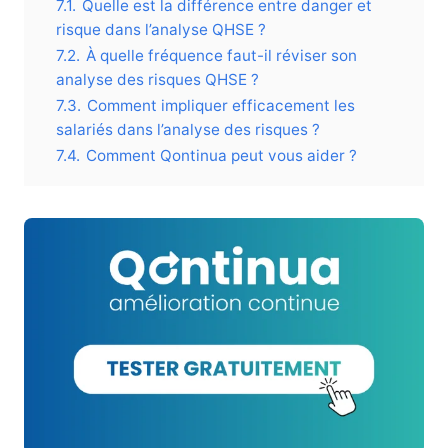
7.1.
Quelle est la différence entre danger et
risque dans l’analyse QHSE ?
7.2.
À quelle fréquence faut-il réviser son
analyse des risques QHSE ?
7.3.
Comment impliquer efficacement les
salariés dans l’analyse des risques ?
7.4.
Comment Qontinua peut vous aider ?