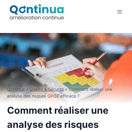
Aller
au
contenu
Qontinua
»
Qualité & Sécurité
»
Comment réaliser une
analyse des risques QHSE efficace ?
Comment réaliser une
analyse des risques