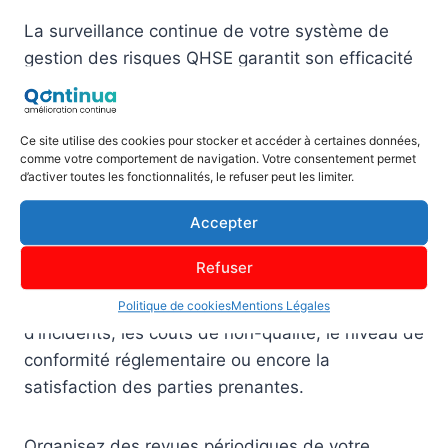
La surveillance continue de votre système de
gestion des risques QHSE garantit son efficacité
dans la durée et son adaptation aux évolutions
de votre environnement. Cette démarche
d’amélioration continue s’appuie sur des
Ce site utilise des cookies pour stocker et accéder à certaines données,
comme votre comportement de navigation. Votre consentement permet
indicateurs de performance et des mécanismes
d’activer toutes les fonctionnalités, le refuser peut les limiter.
de retour d’expérience.
Accepter
Définissez un tableau de bord d’indicateurs clés
Refuser
pour mesurer l’efficacité de vos mesures de
maîtrise. Ces indicateurs peuvent inclure le taux
Politique de cookies
Mentions Légales
d’incidents, les coûts de non-qualité, le niveau de
conformité réglementaire ou encore la
satisfaction des parties prenantes.
Organisez des revues périodiques de votre