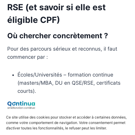
RSE (et savoir si elle est
éligible CPF)
Où chercher concrètement ?
Pour des parcours sérieux et reconnus, il faut
commencer par :
Écoles/Universités – formation continue
(masters/MBA, DU en QSE/RSE, certificats
courts).
Organismes Qualiopi spécialisés QSE/RSE
(catalogues OPCO, CCI, AFNOR
Compétences, INRS/INERIS selon besoins
Ce site utilise des cookies pour stocker et accéder à certaines données,
comme votre comportement de navigation. Votre consentement permet
techniques).
d’activer toutes les fonctionnalités, le refuser peut les limiter.
Plateformes e-learning/MOOC pour des