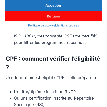
modules ciblés (audits internes
ISO
Accepter
9001
/14001/45001, CSRD, achats
Refuser
responsables, HACCP…).
Astuce recherche : combine des mots-clés
Politique de cookies
Mentions Légales
comme
“QSE RSE RNCP”
,
“auditeur interne
ISO 14001”
,
“responsable QSE titre certifié”
pour filtrer les programmes reconnus.
CPF : comment vérifier l’éligibilité
?
Une formation est éligible CPF si elle prépare à :
Un titre/diplôme inscrit au RNCP,
Ou une certification inscrite au Répertoire
Spécifique (RS),