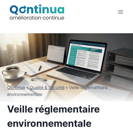
Aller
au
contenu
Qontinua
»
Qualité & Sécurité
»
Veille réglementaire
environnementale
Veille réglementaire
environnementale