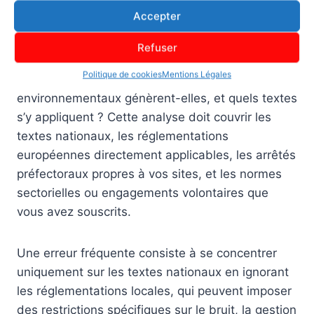
Identifier les obligations
Accepter
applicables à votre secteur
Refuser
La première étape est un travail de cartographie :
Politique de cookies
Mentions Légales
quelles activités exercez-vous, quels impacts
environnementaux génèrent-elles, et quels textes
s’y appliquent ? Cette analyse doit couvrir les
textes nationaux, les réglementations
européennes directement applicables, les arrêtés
préfectoraux propres à vos sites, et les normes
sectorielles ou engagements volontaires que
vous avez souscrits.
Une erreur fréquente consiste à se concentrer
uniquement sur les textes nationaux en ignorant
les réglementations locales, qui peuvent imposer
des restrictions spécifiques sur le bruit, la gestion