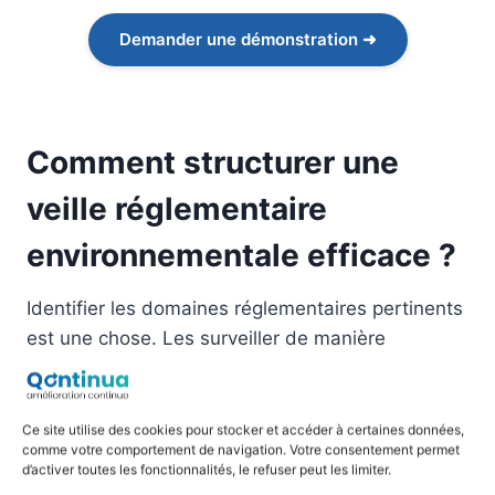
Demander une démonstration ➜
Comment structurer une
veille réglementaire
environnementale efficace ?
Identifier les domaines réglementaires pertinents
est une chose. Les surveiller de manière
organisée, régulière et exploitable en est une
autre. Voici comment construire un processus qui
tient dans la durée.
Ce site utilise des cookies pour stocker et accéder à certaines données,
comme votre comportement de navigation. Votre consentement permet
d’activer toutes les fonctionnalités, le refuser peut les limiter.