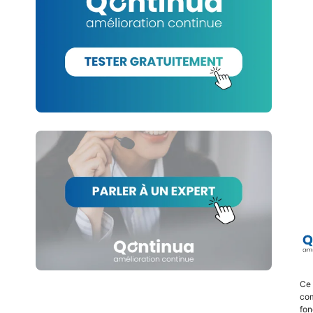
Ce 
com
fon