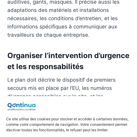
auditives, gants, masques. Il précise aussi les
adaptations des matériels et installations
nécessaires, les conditions d’entretien, et les
informations spécifiques à communiquer aux
travailleurs de chaque entreprise.
Organiser l’intervention d’urgence
et les responsabilités
Le plan doit décrire le dispositif de premiers
secours mis en place par l’EU, les numéros
d’urgence accessibles sur le site, et les
procédures d’évacuation. L’organisation du
commandement et la gestion de la coordination
Ce site utilise des cookies pour stocker et accéder à certaines données,
de sécurité entre les différentes entreprises
comme votre comportement de navigation. Votre consentement permet
doivent être explicitement définies. Qui décide en
d’activer toutes les fonctionnalités, le refuser peut les limiter.