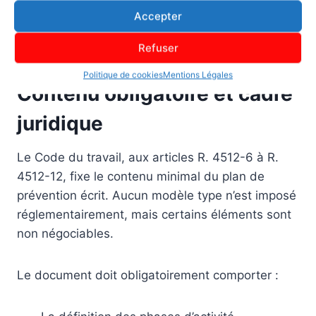
cas d’incident ? Qui est l’interlocuteur de
Accepter
l’inspection du travail ? Ces questions ne peuvent
pas rester sans réponse dans le document.
Refuser
Politique de cookies
Mentions Légales
Contenu obligatoire et cadre
juridique
Le Code du travail, aux articles R. 4512-6 à R.
4512-12, fixe le contenu minimal du plan de
prévention écrit. Aucun modèle type n’est imposé
réglementairement, mais certains éléments sont
non négociables.
Le document doit obligatoirement comporter :