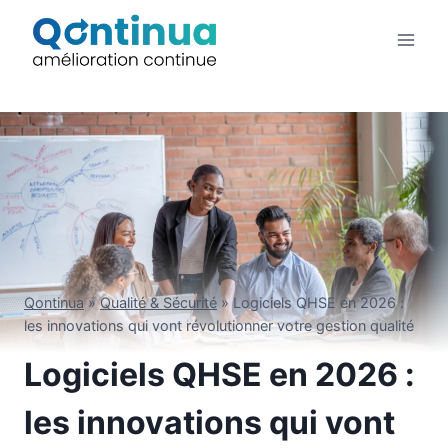
Aller
au
contenu
Qontinua
»
Qualité & Sécurité
»
Logiciels QHSE en 2026 :
les innovations qui vont révolutionner votre gestion qualité
Logiciels QHSE en 2026 :
les innovations qui vont