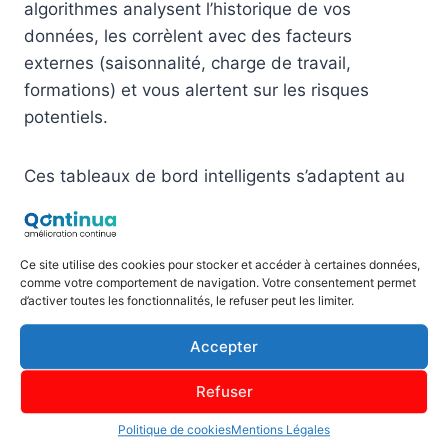
algorithmes analysent l’historique de vos
données, les corrèlent avec des facteurs
externes (saisonnalité, charge de travail,
formations) et vous alertent sur les risques
potentiels.
Ces tableaux de bord intelligents s’adaptent au
profil de chaque utilisateur. Un directeur qualité
aura une vision stratégique avec des indicateurs
de performance globaux, tandis qu’un
Ce site utilise des cookies pour stocker et accéder à certaines données,
responsable terrain accédera à des données
comme votre comportement de navigation. Votre consentement permet
d’activer toutes les fonctionnalités, le refuser peut les limiter.
opérationnelles détaillées et des plans d’action
concrets.
Accepter
Refuser
La visualisation des données devient également
plus intuitive avec des graphiques interactifs, des
Politique de cookies
Mentions Légales