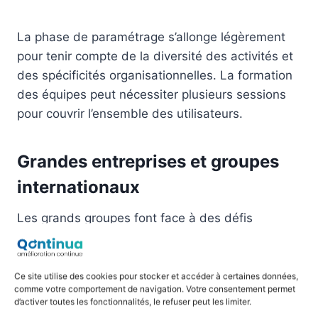
La phase de paramétrage s’allonge légèrement
pour tenir compte de la diversité des activités et
des spécificités organisationnelles. La formation
des équipes peut nécessiter plusieurs sessions
pour couvrir l’ensemble des utilisateurs.
Grandes entreprises et groupes
internationaux
Les grands groupes font face à des défis
spécifiques : multiplicité des entités, diversité
réglementaire, complexité des processus
existants. Les délais s’étendent naturellement sur
Ce site utilise des cookies pour stocker et accéder à certaines données,
comme votre comportement de navigation. Votre consentement permet
4 à 8 mois, avec parfois un déploiement par
d’activer toutes les fonctionnalités, le refuser peut les limiter.
vagues successives.