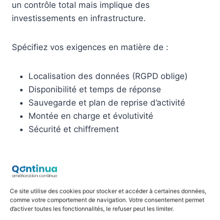
un contrôle total mais implique des
investissements en infrastructure.
Spécifiez vos exigences en matière de :
Localisation des données (RGPD oblige)
Disponibilité et temps de réponse
Sauvegarde et plan de reprise d’activité
Montée en charge et évolutivité
Sécurité et chiffrement
Intégrations et interopérabilité
Votre logiciel QHSE ne vivra pas en vase clos. Il
Ce site utilise des cookies pour stocker et accéder à certaines données,
devra probablement échanger des données avec
comme votre comportement de navigation. Votre consentement permet
d’activer toutes les fonctionnalités, le refuser peut les limiter.
votre ERP, votre SIRH ou d’autres applications